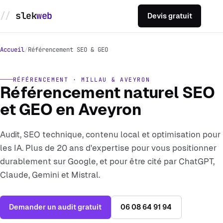
slek
web
Devis gratuit
Sites sur mesure
Accueil
Référencement SEO & GEO
E-commerce Prestashop
RÉFÉRENCEMENT · MILLAU & AVEYRON
Référencement naturel SEO
Référencement SEO
et GEO en Aveyron
Réalisations
Audit, SEO technique, contenu local et optimisation pour
les IA. Plus de 20 ans d'expertise pour vous positionner
Devis gratuit
durablement sur Google, et pour être cité par ChatGPT,
Claude, Gemini et Mistral.
06 08 64 91 94
Demander un audit gratuit
06 08 64 91 94