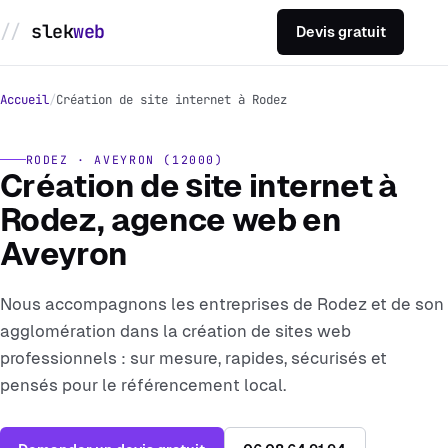
slek
web
Devis gratuit
Sites sur mesure
Accueil
Création de site internet à Rodez
E-commerce Prestashop
RODEZ · AVEYRON (12000)
Création de site internet à
Référencement SEO
Rodez, agence web en
Aveyron
Réalisations
Nous accompagnons les entreprises de Rodez et de son
Devis gratuit
agglomération dans la création de sites web
professionnels : sur mesure, rapides, sécurisés et
06 08 64 91 94
pensés pour le référencement local.